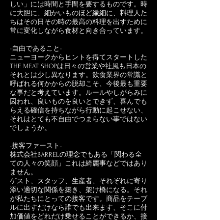
しい」には時間と手間を要するものです。時
に大胆に、細かいものほど繊細に、料理人た
ちはその日その時の最高の料理を出すために
常に変化しながら食材と向き合っています。
-自由であること-
ニューヨークからヒントを得てスタートした
THE MEAT SHOPは日々の営業や社風も日本の
それとは少し異なります。飲食業界の常識と
呼ばれる何かからの脱却こそ、今後最も重要
な事だと考えています。ルールやしがらみに
囚われ、良いものを良いとできず、喜んでも
らえる確信を持ちながら行動に起こせない、
それはとても不自由でつまらない事ではない
でしょうか。
-接客ファースト-
株式会社BARRELの理念でもある「関わる全
ての人々の笑顔」これは綺麗事などではあり
ません。
ゲスト、スタッフ、生産者、それぞれに寄り
添い適切な関係を築き、架け橋になる。それ
が私たちにとっての接客です。商品をテーブ
ルに出すだけなら誰でも出来ます、そこに付
加価値をどれだけ乗せることができるか、接