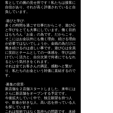
客としての腕の見せ所です！私たちは接客に
自信があり、それが高く評価されていると自
負しています。
-遊びと学び-
多くの時間を過ごす仕事だからこそ、遊び心
と学びをとても大事にしています。働く目的
はもちろん「お金」の為です。だからこそ、
そこにはお金以外にも働く理由、続ける理由
が必要ではないでしょうか。金銭の為だけに
働き続けるのは虚しい事です。遊び心は全員
に笑顔とチームとしての一体感を、学びは続
けていく活力と、自分次第で何者にでもなれ
るという気付きをくれます。
それは全てお客さんの満足、感動へと繋が
り、私たちのお金という対価に直結するので
す。
-募集の背景-
新店舗を２店舗スタートしました、来年には
さらに新店舗をオープンする予定です。
今後拡大していく中で、独立願望を持つ人
や、飲食が好きな人、高い志を持っている人
を探しています。
これは技術ではなく気持ちの問題です、未経