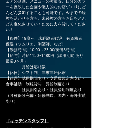
ェアの企画、メニューの考案等、自分のカラ
ーを反映した企画や魅力的なお店づくりにど
んどん参加することも可能です。今までの経
験を活かせる方も、未経験の方もお店をどん
どん進化させていくために力を貸してくださ
い！
【条件】18歳～、未経験者歓迎、有資格者
優遇（ソムリエ、唎酒師、など）
【勤務時間】10:00～23:00(実働8時間）
【給与】時給1150~1480円（試用期間 あり
最長3ヶ月）
月給は応相談
【休日】シフト制、年末年始休暇
【待遇】試用期間あり・交通費規定内支給・
食事補助・制服貸与・昇給制度あり
社員割引あり・社員登用制度あり
（各種保険完備・研修制度、国内・海外実績
あり）
［キッチンスタッフ］