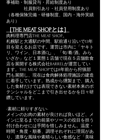
事補助・制服貸与・昇給制度あり
社員割引あり・社員登用制度あり
（各種保険完備・研修制度、国内・海外実績
あり）
［THE MEAT SHOPとは］
肉料理専門店THE MEAT SHOP。
札幌駅と大通駅の中間、駅前通り沿いで13年
目を迎えるお店です。運営は市内に「ヤキト
リ、ワイン、日本酒Q」、「旬/肴/酒。みら
いざか」など１業態１店舗で現在５店舗飲食
店を展開する株式会社BARRELが運営してい
ます。THE MEAT SHOPでは8年前から狩猟部
門も展開し、現在は食肉解体処理施設の建造
に着手しています。熟成から燻製まで、購入
した食材だけでは表現できない素材本来のポ
テンシャルをどこまで引き出せるかを日々研
鑽しています。
-素材に頼りすぎない-
メインのお肉の素材が良ければ良いほど、メ
インに至るまでの前菜やソースの役目を担う
付け合わせには手間を惜しみません。温度・
時間・角度・順番、調理それぞれに理屈があ
り、濃厚な風味や素晴らしい食感など「美味